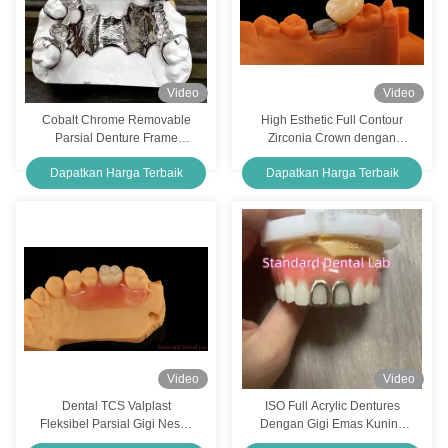
Video
Video
Cobalt Chrome Removable
High Esthetic Full Contour
Parsial Denture Frame
Zirconia Crown dengan
Pencetakan Laser Ni Be
Metal Post Core 5 Tahun
Dapatkan Harga Terbaik
Dapatkan Harga Terbaik
Gratis
Garansi dan Teknisi Lebih
Baik dari SDL Dental Lab
Video
Video
Dental TCS Valplast
ISO Full Acrylic Dentures
Fleksibel Parsial Gigi Nesbit
Dengan Gigi Emas Kuning
Valplast Finish Cina Dental
Muka Terbuka