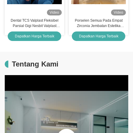
Video
Video
Dental TCS Valplast Fleksibel
Porselen Semua Pada Empat
Parsial Gigi Nesbit Valplast
Zirconia Jembatan Estetika
Finish Cina Dental Lab Valplast
Tinggi Dental Implan Jembatan
Dapatkan Harga Terbaik
Dapatkan Harga Terbaik
Clamp
Sekrup Tetap
Tentang Kami