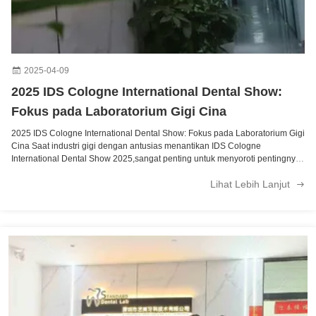
2025-04-09
2025 IDS Cologne International Dental Show:
Fokus pada Laboratorium Gigi Cina
2025 IDS Cologne International Dental Show: Fokus pada Laboratorium Gigi
Cina Saat industri gigi dengan antusias menantikan IDS Cologne
International Dental Show 2025,sangat penting untuk menyoroti pentingnya
kemitraan strategis dalam memajukan teknologi dan layanan gigi secara
Lihat Lebih Lanjut
globalDi antara kemitraan tersebut, Shenzhen Yimei Dental Technology Co.,
Ltd menonjol sebagai pemain kunci di sektor gigi.dengan fokus untuk
melayani klinik gigi dan laboratorium di seluruh Eropa dan Amerika. Peran
Shenzhen Yimei Dental Technology Co., Ltd. Shenzhen Yimei Dental
Technology Co, Ltd, diakses melalui situs web mereka,
standarddentallab.com,telah membuat kemajuan yang signifikan dalam
menyediakan produk dan layanan berkualitas tinggi untuk profesional
gigiKeahlian mereka adalah game-changer untuk praktik gigi dan
laboratorium di pasar Eropa dan Amerika.laboratorium gigi ini memahami
tuntutan dan harapan unik dari klinik gigi di seluruh dunia. Sebagai
laboratorium gigi terkemuka di China, Shenzhen Yimei Dental Technology