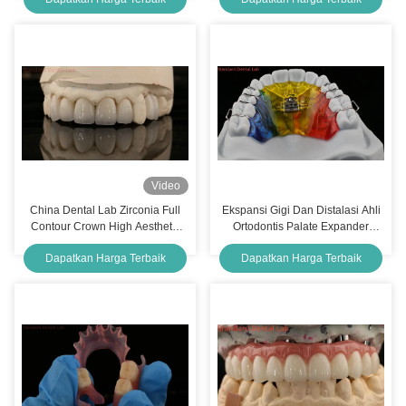
Pada Empat / Enam Implan Gigi
Video
China Dental Lab Zirconia Full
Ekspansi Gigi Dan Distalasi Ahli
Contour Crown High Aesthetic
Ortodontis Palate Expander
Natural Dental Bridge Jaminan
China Dental Lab
Dapatkan Harga Terbaik
Dapatkan Harga Terbaik
5 Tahun