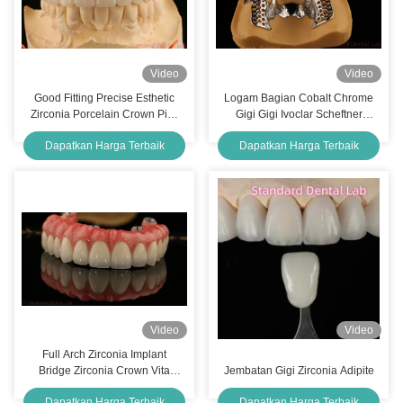
Video
Video
Good Fitting Precise Esthetic
Logam Bagian Cobalt Chrome
Zirconia Porcelain Crown Pink
Gigi Gigi Ivoclar Scheftner
Porcelain Dengan Shade
Nyaman China Dental Lab
Dapatkan Harga Terbaik
Dapatkan Harga Terbaik
Bleaching
Video
Video
Full Arch Zirconia Implant
Bridge Zirconia Crown Vita
Jembatan Gigi Zirconia Adipite
Shade Disesuaikan Semua
Dapatkan Harga Terbaik
Dapatkan Harga Terbaik