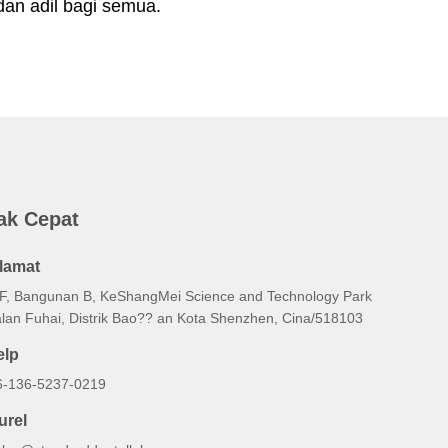
 dan adil bagi semua.
ak Cepat
lamat
/F, Bangunan B, KeShangMei Science and Technology Park
alan Fuhai, Distrik Bao?? an Kota Shenzhen, Cina/518103
elp
6-136-5237-0219
urel