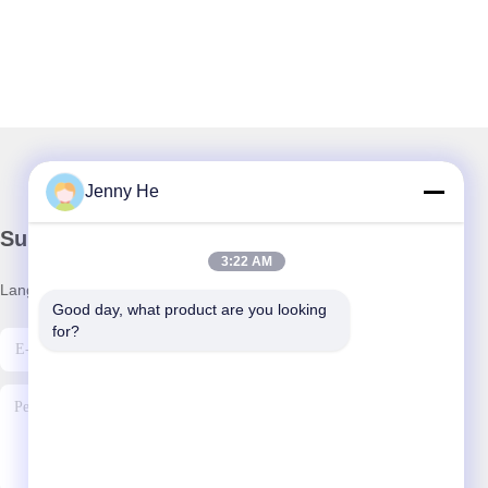
Jenny He
Surat Kabar Kami
3:22 AM
Langganan buletin kami untuk diskon dan banyak lagi.
Good day, what product are you looking 
for?