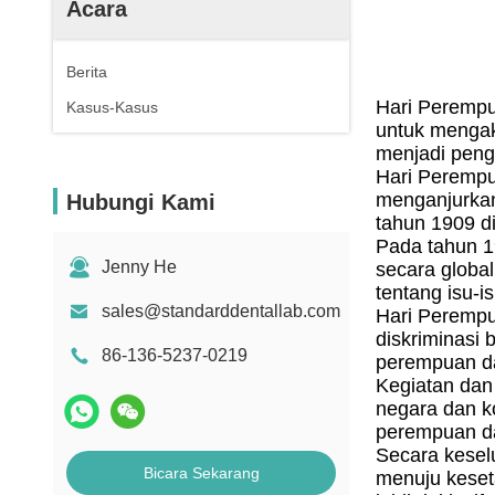
Acara
Berita
Hari Perempua
Kasus-Kasus
untuk mengak
menjadi peng
Hari Perempu
menganjurkan 
Hubungi Kami
tahun 1909 d
Pada tahun 1
Jenny He
secara globa
tentang isu-
sales@standarddentallab.com
Hari Perempua
diskriminasi
86-136-5237-0219
perempuan dal
Kegiatan dan
negara dan k
perempuan da
Secara kesel
Bicara Sekarang
menuju keset