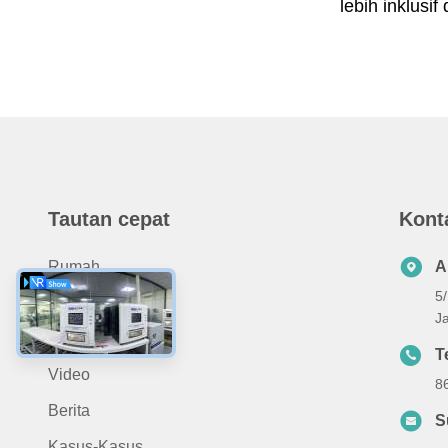
lebih inklusif
Tautan cepat
Kont
Rumah
A
5
Produk
J
Tentang Kami
T
Video
8
Berita
S
Kasus-Kasus