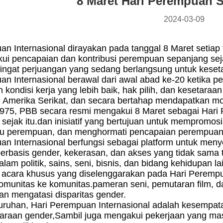
8 Maret Hari Perempuan 
2024-03-09
n Internasional dirayakan pada tanggal 8 Maret setiap t
ui pencapaian dan kontribusi perempuan sepanjang sej
ingat perjuangan yang sedang berlangsung untuk kese
an Internasional berawal dari awal abad ke-20 ketika p
kondisi kerja yang lebih baik, hak pilih, dan kesetara
i Amerika Serikat, dan secara bertahap mendapatkan mo
975, PBB secara resmi mengakui 8 Maret sebagai Hari P
l sejak itu.dan inisiatif yang bertujuan untuk memprom
isu perempuan, dan menghormati pencapaian perempuan 
n Internasional berfungsi sebagai platform untuk menyo
 berbasis gender, kekerasan, dan akses yang tidak sama
am politik, sains, seni, bisnis, dan bidang kehidupan la
 acara khusus yang diselenggarakan pada Hari Perempuan
omunitas ke komunitas.pameran seni, pemutaran film, 
n mengatasi disparitas gender.
uruhan, Hari Perempuan Internasional adalah kesempat
araan gender,Sambil juga mengakui pekerjaan yang mas