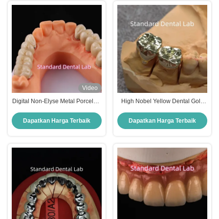
Video
Digital Non-Elyse Metal Porcelain
High Nobel Yellow Dental Gold
Crown PFM Jembatan Gigi
Crowns Profesional Ni Be Free
Disetujui ISO
Dapatkan Harga Terbaik
Dapatkan Harga Terbaik