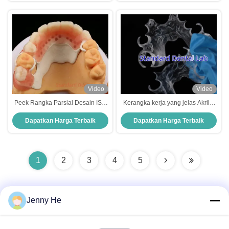
Video
Video
Peek Rangka Parsial Desain ISO
Kerangka kerja yang jelas Akrilik
CE Dan FDA Dental Lab Akrilik
Metal Kerangka kerja gigi parsial
Dapatkan Harga Terbaik
Dapatkan Harga Terbaik
Rangka Parsial Gigi
Estetika tinggi China laboratorium
gigi
1
2
3
4
5
Jenny He
Kontak Cepat